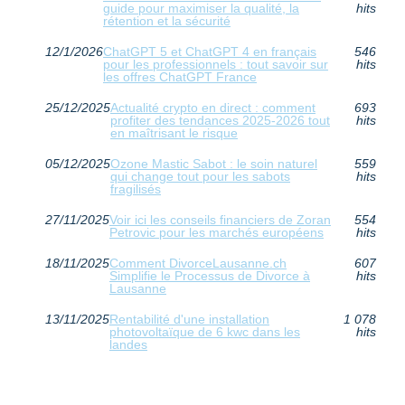
guide pour maximiser la qualité, la
hits
rétention et la sécurité
12/1/2026
ChatGPT 5 et ChatGPT 4 en français
546
pour les professionnels : tout savoir sur
hits
les offres ChatGPT France
25/12/2025
Actualité crypto en direct : comment
693
profiter des tendances 2025-2026 tout
hits
en maîtrisant le risque
05/12/2025
Ozone Mastic Sabot : le soin naturel
559
qui change tout pour les sabots
hits
fragilisés
27/11/2025
Voir ici les conseils financiers de Zoran
554
Petrovic pour les marchés européens
hits
18/11/2025
Comment DivorceLausanne.ch
607
Simplifie le Processus de Divorce à
hits
Lausanne
13/11/2025
Rentabilité d'une installation
1 078
photovoltaïque de 6 kwc dans les
hits
landes