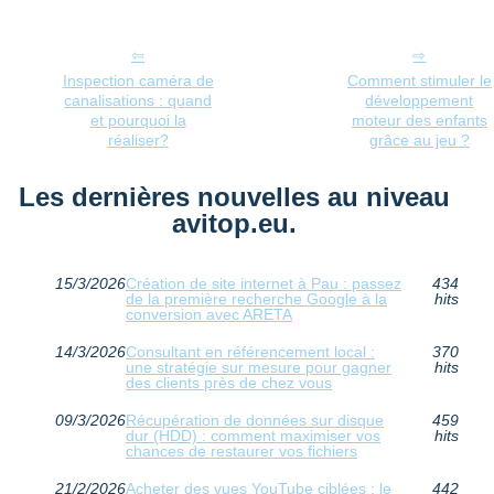
Inspection caméra de
Comment stimuler le
canalisations : quand
développement
et pourquoi la
moteur des enfants
réaliser?
grâce au jeu ?
Les dernières nouvelles au niveau
avitop.eu.
15/3/2026
Création de site internet à Pau : passez
434
de la première recherche Google à la
hits
conversion avec ARETA
14/3/2026
Consultant en référencement local :
370
une stratégie sur mesure pour gagner
hits
des clients près de chez vous
09/3/2026
Récupération de données sur disque
459
dur (HDD) : comment maximiser vos
hits
chances de restaurer vos fichiers
21/2/2026
Acheter des vues YouTube ciblées : le
442