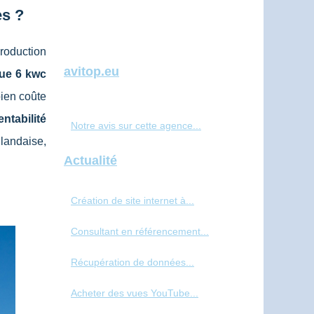
es ?
roduction
avitop.eu
que 6 kwc
bien coûte
ntabilité
Notre avis sur cette agence...
landaise,
Actualité
Création de site internet à...
Consultant en référencement...
Récupération de données...
Acheter des vues YouTube...