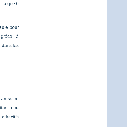
oltaïque 6
able pour
 grâce à
 dans les
 an selon
ttant une
attractifs