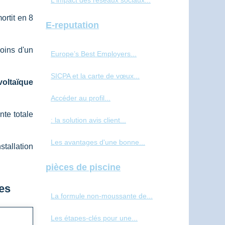
L'impact des réseaux sociaux...
ortit en 8
E-reputation
oins d'un
Europe’s Best Employers...
SICPA et la carte de vœux...
voltaïque
Accéder au profil...
nte totale
: la solution avis client...
Les avantages d'une bonne...
tallation
pièces de piscine
es
La formule non-moussante de...
Les étapes-clés pour une...