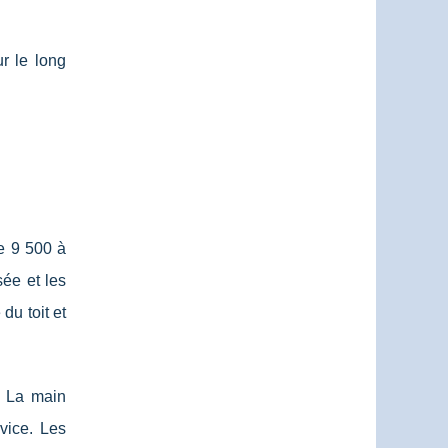
ur le long
e 9 500 à
ée et les
du toit et
. La main
vice. Les