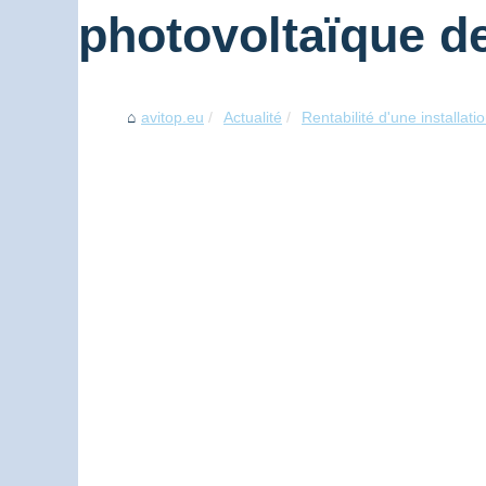
photovoltaïque d
avitop.eu
Actualité
Rentabilité d'une installati