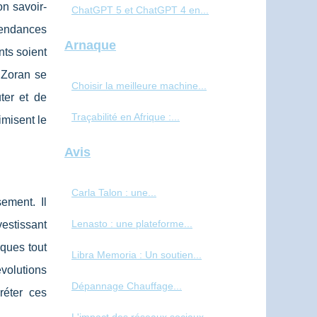
n savoir-
ChatGPT 5 et ChatGPT 4 en...
 tendances
Arnaque
nts soient
. Zoran se
Choisir la meilleure machine...
ter et de
Traçabilité en Afrique :...
imisent le
Avis
Carla Talon : une...
sement. Il
Lenasto : une plateforme...
estissant
sques tout
Libra Memoria : Un soutien...
volutions
Dépannage Chauffage...
réter ces