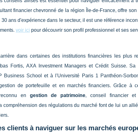
 conseils avisés est essentiel pour naviguer efficacement à tr
ultant financier chevronné de la région Île-de-France, offre son
30 ans d'expérience dans le secteur, il est une référence inco
sements.
voir ici
pour découvrir son profil professionnel et ses ser
arrière dans certaines des institutions financières les plus r
ibas Fortis, AXA Investment Managers et Crédit Suisse. Sa 
Business School et à l'Université Paris 1 Panthéon-Sorbon
estion de portefeuille et en marchés financiers. Grâce à ce
e reconnu en
gestion de patrimoine
, conseil financier et 
a compréhension des régulations du marché font de lui un allié
iers.
es clients à naviguer sur les marchés europ