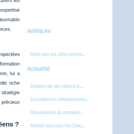
avers les
 expertise
ntournable
vices.
avitop.eu
Notre avis sur cette agence...
espectées
formation
Actualité
ne, lui a
tte riche
Création de site internet à...
stratégie
Consultant en référencement...
 précieux
Récupération de données...
éens ?
Acheter des vues YouTube...