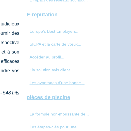
L'impact des réseaux sociaux...
E-reputation
judicieux
Europe’s Best Employers...
urnir des
erspective
SICPA et la carte de vœux...
u et à son
Accéder au profil...
 efficaces
: la solution avis client...
indre vos
Les avantages d'une bonne...
- 548 hits
pièces de piscine
La formule non-moussante de...
Les étapes-clés pour une...