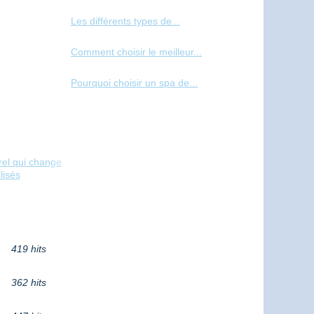
Les différents types de...
Comment choisir le meilleur...
Pourquoi choisir un spa de...
rel qui change
lisés
419 hits
362 hits