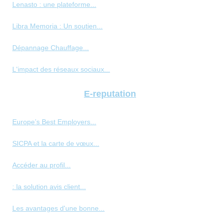
Lenasto : une plateforme...
Libra Memoria : Un soutien...
Dépannage Chauffage...
L'impact des réseaux sociaux...
E-reputation
Europe’s Best Employers...
SICPA et la carte de vœux...
Accéder au profil...
: la solution avis client...
Les avantages d'une bonne...