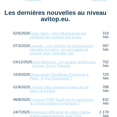
Les dernières nouvelles au niveau
avitop.eu.
02/5/2026
Carla Talon : une influenceuse qui
319
construit son univers pas à pas
hits
07/3/2026
Lenasto : une plateforme d’assistance
397
clientèle humaine, personnalisée et
hits
conçue pour répondre vite
03/12/2025
Libra Memoria : Un soutien digital pour
702
honorer Zoran Petrovic
hits
15/9/2025
Dépannage Chauffage d'Urgence à
720
Paris : À Qui S'adresser ?
hits
01/9/2025
L'impact des réseaux sociaux sur le
788
plan cul à Paris
hits
06/8/2025
Pourquoi l'ERP SaaS est-il crucial pour
932
la transformation numérique ?
hits
24/7/2025
Améliorez l'efficacité de votre chaîne
1 179
d'approvisionnement avec Etxe
hits