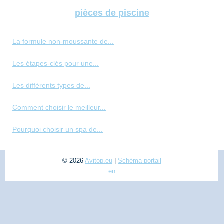
pièces de piscine
La formule non-moussante de...
Les étapes-clés pour une...
Les différents types de...
Comment choisir le meilleur...
Pourquoi choisir un spa de...
© 2026
Avitop.eu
|
Schéma portail
en