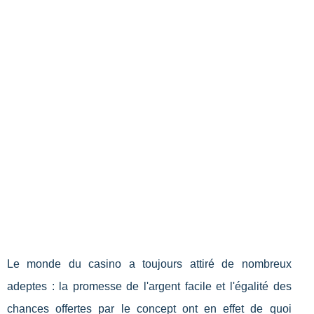
Le monde du casino a toujours attiré de nombreux
adeptes : la promesse de l'argent facile et l'égalité des
chances offertes par le concept ont en effet de quoi