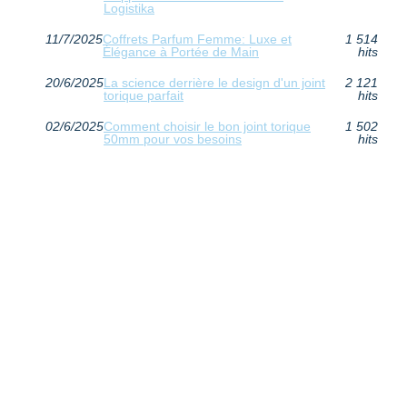
Logistika
11/7/2025
Coffrets Parfum Femme: Luxe et
1 514
Élégance à Portée de Main
hits
20/6/2025
La science derrière le design d'un joint
2 121
torique parfait
hits
02/6/2025
Comment choisir le bon joint torique
1 502
50mm pour vos besoins
hits