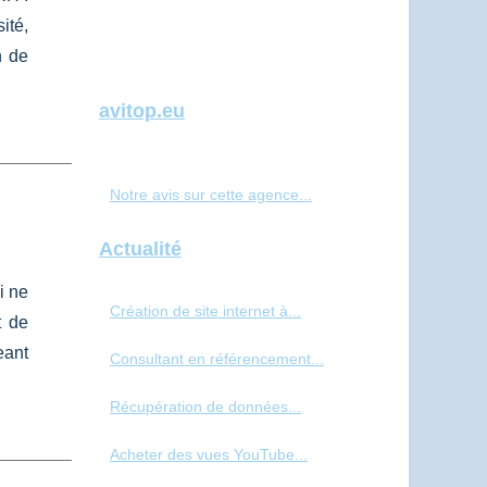
ité,
n de
avitop.eu
Notre avis sur cette agence...
Actualité
i ne
Création de site internet à...
t de
eant
Consultant en référencement...
Récupération de données...
Acheter des vues YouTube...