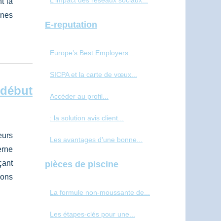
L'impact des réseaux sociaux...
t là
nnes
E-reputation
Europe’s Best Employers...
SICPA et la carte de vœux...
 début
Accéder au profil...
: la solution avis client...
eurs
Les avantages d'une bonne...
erne
çant
pièces de piscine
sons
La formule non-moussante de...
Les étapes-clés pour une...