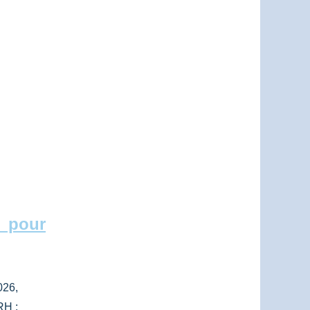
 pour
026,
RH :