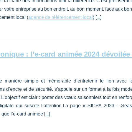
t la clarté des informations font la différence. C’est précisémen
ner votre entreprise au bon endroit, au bon moment, face aux bo
cement local (
agence de référencement local
) [
...
]
ronique : l’e‑card animée 2024 dévoilée
 manière simple et mémorable d’entretenir le lien avec l
ns d’encre et de sécurité, s’appuie sur un format à la fois mod
L’objectif est clair : porter des vœux saisonniers tout en renfor
igitale qui suscite l’attention.La page « SICPA 2023 – Sea
 que l’e‑card animée [
...
]