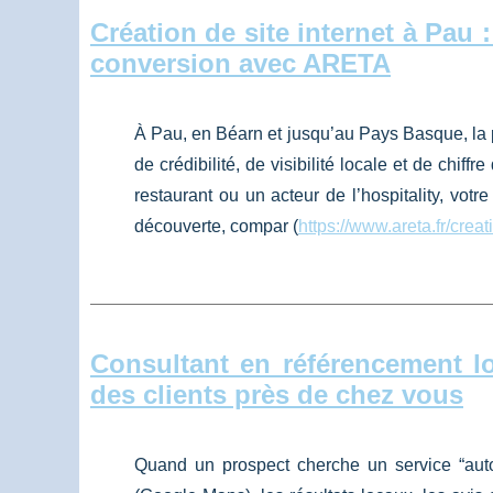
Création de site internet à Pau 
conversion avec ARETA
À Pau, en Béarn et jusqu’au Pays Basque, la pr
de crédibilité, de visibilité locale et de chi
restaurant ou un acteur de l’hospitality, votr
découverte, compar (
https://www.areta.fr/creat
Consultant en référencement l
des clients près de chez vous
Quand un prospect cherche un service “auto