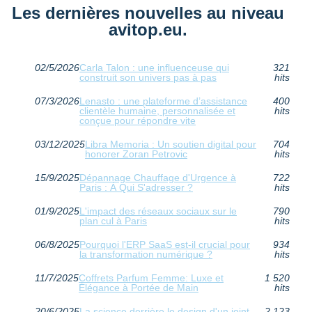
Les dernières nouvelles au niveau
avitop.eu.
02/5/2026
Carla Talon : une influenceuse qui
321
construit son univers pas à pas
hits
07/3/2026
Lenasto : une plateforme d’assistance
400
clientèle humaine, personnalisée et
hits
conçue pour répondre vite
03/12/2025
Libra Memoria : Un soutien digital pour
704
honorer Zoran Petrovic
hits
15/9/2025
Dépannage Chauffage d'Urgence à
722
Paris : À Qui S'adresser ?
hits
01/9/2025
L'impact des réseaux sociaux sur le
790
plan cul à Paris
hits
06/8/2025
Pourquoi l'ERP SaaS est-il crucial pour
934
la transformation numérique ?
hits
11/7/2025
Coffrets Parfum Femme: Luxe et
1 520
Élégance à Portée de Main
hits
20/6/2025
La science derrière le design d'un joint
2 123