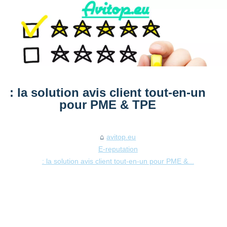
: la solution avis client tout-en-un
pour PME & TPE
avitop.eu
E-reputation
: la solution avis client tout-en-un pour PME &...