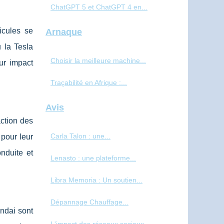
ChatGPT 5 et ChatGPT 4 en...
icules se
Arnaque
u la Tesla
Choisir la meilleure machine...
ur impact
Traçabilité en Afrique :...
Avis
action des
Carla Talon : une...
pour leur
onduite et
Lenasto : une plateforme...
Libra Memoria : Un soutien...
Dépannage Chauffage...
undai sont