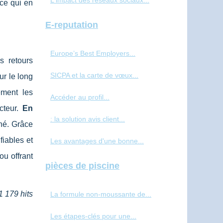
L'impact des réseaux sociaux...
 ce qui en
E-reputation
Europe’s Best Employers...
s retours
SICPA et la carte de vœux...
ur le long
ement les
Accéder au profil...
cteur.
En
: la solution avis client...
ché. Grâce
fiables et
Les avantages d'une bonne...
ou offrant
pièces de piscine
1 179 hits
La formule non-moussante de...
Les étapes-clés pour une...