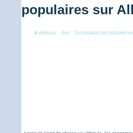
populaires sur A
avitop.eu
Avis
Comparaison des véhicules les 