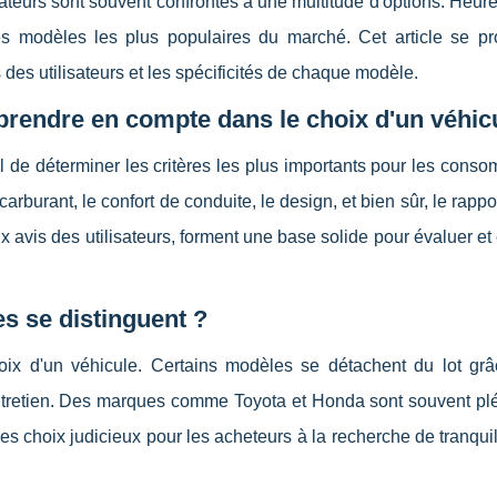
mateurs sont souvent confrontés à une multitude d'options. Heu
es modèles les plus populaires du marché. Cet article se p
des utilisateurs et les spécificités de chaque modèle.
 prendre en compte dans le choix d'un véhic
el de déterminer les critères les plus importants pour les cons
arburant, le confort de conduite, le design, et bien sûr, le rappor
x avis des utilisateurs, forment une base solide pour évaluer e
es se distinguent ?
hoix d'un véhicule. Certains modèles se détachent du lot grâ
entretien. Des marques comme Toyota et Honda sont souvent plé
des choix judicieux pour les acheteurs à la recherche de tranquill