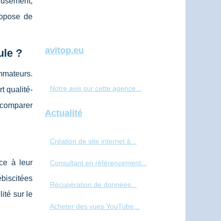
reusement,
ropose de
avitop.eu
ule ?
ommateurs.
Notre avis sur cette agence...
t qualité-
t comparer
Actualité
Création de site internet à...
ce à leur
Consultant en référencement...
biscitées
Récupération de données...
ité sur le
Acheter des vues YouTube...