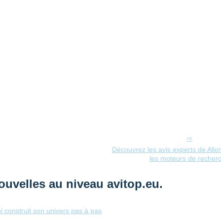
Découvrez les avis experts de Allo
les moteurs de recher
ouvelles au niveau avitop.eu.
i construit son univers pas à pas