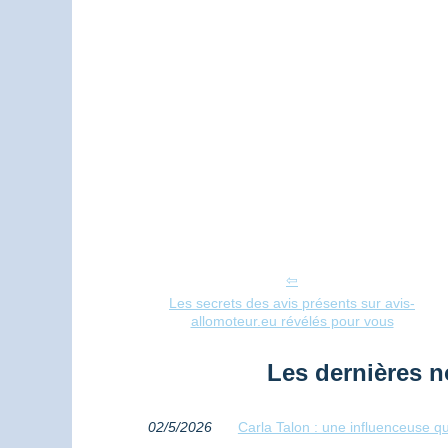
Les secrets des avis présents sur avis-
allomoteur.eu révélés pour vous
Les dernières n
02/5/2026
Carla Talon : une influenceuse qu