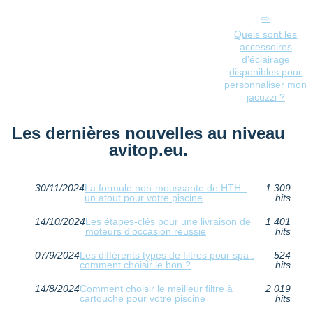
Quels sont les
accessoires
d'éclairage
disponibles pour
personnaliser mon
jacuzzi ?
Les dernières nouvelles au niveau
avitop.eu.
30/11/2024
La formule non-moussante de HTH :
1 309
un atout pour votre piscine
hits
14/10/2024
Les étapes-clés pour une livraison de
1 401
moteurs d'occasion réussie
hits
07/9/2024
Les différents types de filtres pour spa :
524
comment choisir le bon ?
hits
14/8/2024
Comment choisir le meilleur filtre à
2 019
cartouche pour votre piscine
hits