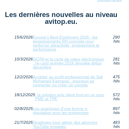
Les dernières nouvelles au niveau
avitop.eu.
15/6/2026
Europe’s Best Employers 2026 : les
290
enseignements RH concrets pour
hits
renforcer attractivité, engagement et
performance
10/3/2026
SICPA et la carte de vœux électronique
281
: l’e‑card animée 2024 dévoilée début
hits
décembre
12/2/2026
Accéder au profil professionnel de Sidi
475
Mohamed Kagnassi : pourquoi se
hits
connecter ou créer un compte
18/12/2025
: la solution avis client tout-en-un pour
572
PME et TPE
hits
02/8/2025
Les avantages d'une bonne e-
897
réputation pour les entreprises
hits
21/7/2025
Stratégies pour attirer des abonnés
483
YouTube engagés
hits