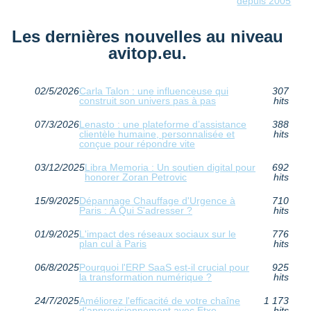
depuis 2005
Les dernières nouvelles au niveau
avitop.eu.
02/5/2026
Carla Talon : une influenceuse qui
307
construit son univers pas à pas
hits
07/3/2026
Lenasto : une plateforme d’assistance
388
clientèle humaine, personnalisée et
hits
conçue pour répondre vite
03/12/2025
Libra Memoria : Un soutien digital pour
692
honorer Zoran Petrovic
hits
15/9/2025
Dépannage Chauffage d'Urgence à
710
Paris : À Qui S'adresser ?
hits
01/9/2025
L'impact des réseaux sociaux sur le
776
plan cul à Paris
hits
06/8/2025
Pourquoi l'ERP SaaS est-il crucial pour
925
la transformation numérique ?
hits
24/7/2025
Améliorez l'efficacité de votre chaîne
1 173
d'approvisionnement avec Etxe
hits