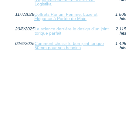
Logistika
11/7/2025
Coffrets Parfum Femme: Luxe et
1 508
Élégance à Portée de Main
hits
20/6/2025
La science derrière le design d'un joint
2 115
torique parfait
hits
02/6/2025
Comment choisir le bon joint torique
1 495
50mm pour vos besoins
hits