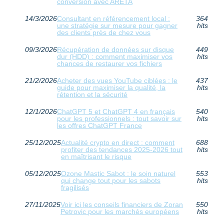
conversion avec ARETA
14/3/2026
Consultant en référencement local :
364
une stratégie sur mesure pour gagner
hits
des clients près de chez vous
09/3/2026
Récupération de données sur disque
449
dur (HDD) : comment maximiser vos
hits
chances de restaurer vos fichiers
21/2/2026
Acheter des vues YouTube ciblées : le
437
guide pour maximiser la qualité, la
hits
rétention et la sécurité
12/1/2026
ChatGPT 5 et ChatGPT 4 en français
540
pour les professionnels : tout savoir sur
hits
les offres ChatGPT France
25/12/2025
Actualité crypto en direct : comment
688
profiter des tendances 2025-2026 tout
hits
en maîtrisant le risque
05/12/2025
Ozone Mastic Sabot : le soin naturel
553
qui change tout pour les sabots
hits
fragilisés
27/11/2025
Voir ici les conseils financiers de Zoran
550
Petrovic pour les marchés européens
hits