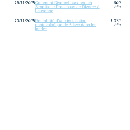
18/11/2025
Comment DivorceLausanne.ch
600
Simplifie le Processus de Divorce à
hits
Lausanne
13/11/2025
Rentabilité d'une installation
1 072
photovoltaïque de 6 kwc dans les
hits
landes