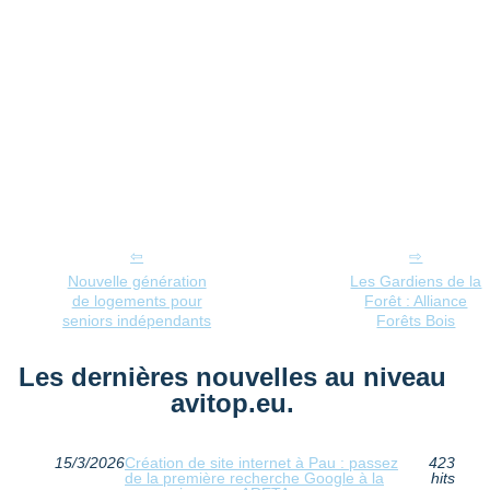
Nouvelle génération
Les Gardiens de la
de logements pour
Forêt : Alliance
seniors indépendants
Forêts Bois
Les dernières nouvelles au niveau
avitop.eu.
15/3/2026
Création de site internet à Pau : passez
423
de la première recherche Google à la
hits