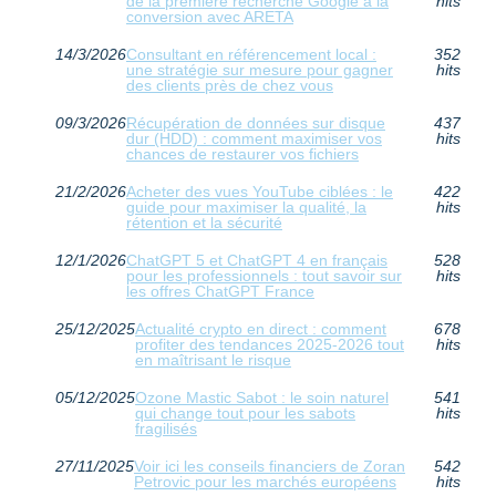
de la première recherche Google à la
hits
conversion avec ARETA
14/3/2026
Consultant en référencement local :
352
une stratégie sur mesure pour gagner
hits
des clients près de chez vous
09/3/2026
Récupération de données sur disque
437
dur (HDD) : comment maximiser vos
hits
chances de restaurer vos fichiers
21/2/2026
Acheter des vues YouTube ciblées : le
422
guide pour maximiser la qualité, la
hits
rétention et la sécurité
12/1/2026
ChatGPT 5 et ChatGPT 4 en français
528
pour les professionnels : tout savoir sur
hits
les offres ChatGPT France
25/12/2025
Actualité crypto en direct : comment
678
profiter des tendances 2025-2026 tout
hits
en maîtrisant le risque
05/12/2025
Ozone Mastic Sabot : le soin naturel
541
qui change tout pour les sabots
hits
fragilisés
27/11/2025
Voir ici les conseils financiers de Zoran
542
Petrovic pour les marchés européens
hits