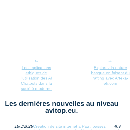
Les implications
Explorez la nature
éthiques de
basque en faisant du
l'utilisation des AI
rafting avec Arteka-
Chatbots dans la
eh.com
société moderne
Les dernières nouvelles au niveau
avitop.eu.
15/3/2026
Création de site internet à Pau : passez
409