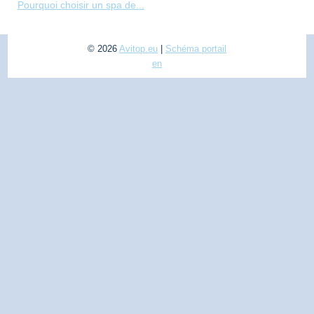
Pourquoi choisir un spa de...
© 2026
Avitop.eu
|
Schéma portail
en