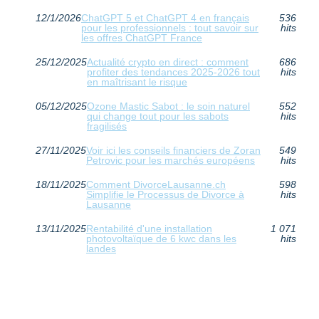
12/1/2026
ChatGPT 5 et ChatGPT 4 en français
536
pour les professionnels : tout savoir sur
hits
les offres ChatGPT France
25/12/2025
Actualité crypto en direct : comment
686
profiter des tendances 2025-2026 tout
hits
en maîtrisant le risque
05/12/2025
Ozone Mastic Sabot : le soin naturel
552
qui change tout pour les sabots
hits
fragilisés
27/11/2025
Voir ici les conseils financiers de Zoran
549
Petrovic pour les marchés européens
hits
18/11/2025
Comment DivorceLausanne.ch
598
Simplifie le Processus de Divorce à
hits
Lausanne
13/11/2025
Rentabilité d'une installation
1 071
photovoltaïque de 6 kwc dans les
hits
landes