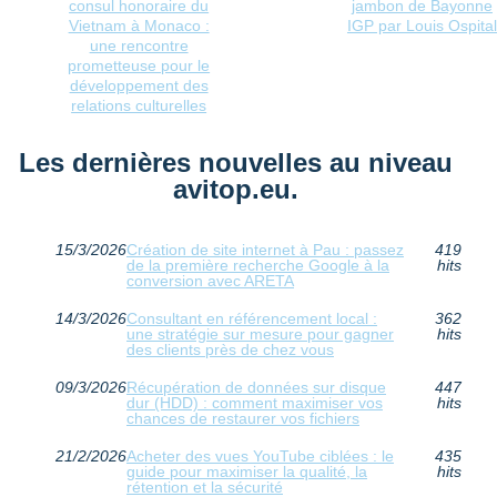
consul honoraire du
jambon de Bayonne
Vietnam à Monaco :
IGP par Louis Ospital
une rencontre
prometteuse pour le
développement des
relations culturelles
Les dernières nouvelles au niveau
avitop.eu.
15/3/2026
Création de site internet à Pau : passez
419
de la première recherche Google à la
hits
conversion avec ARETA
14/3/2026
Consultant en référencement local :
362
une stratégie sur mesure pour gagner
hits
des clients près de chez vous
09/3/2026
Récupération de données sur disque
447
dur (HDD) : comment maximiser vos
hits
chances de restaurer vos fichiers
21/2/2026
Acheter des vues YouTube ciblées : le
435
guide pour maximiser la qualité, la
hits
rétention et la sécurité