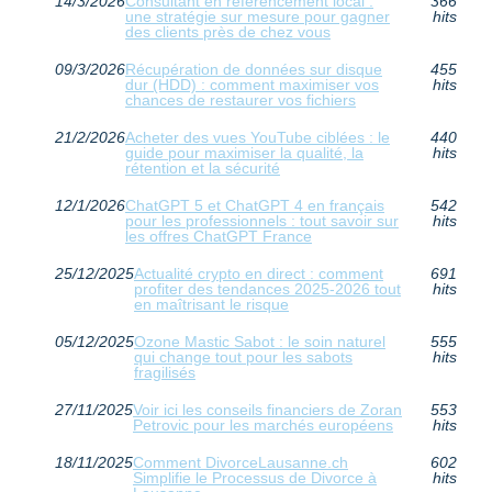
14/3/2026
Consultant en référencement local :
366
une stratégie sur mesure pour gagner
hits
des clients près de chez vous
09/3/2026
Récupération de données sur disque
455
dur (HDD) : comment maximiser vos
hits
chances de restaurer vos fichiers
21/2/2026
Acheter des vues YouTube ciblées : le
440
guide pour maximiser la qualité, la
hits
rétention et la sécurité
12/1/2026
ChatGPT 5 et ChatGPT 4 en français
542
pour les professionnels : tout savoir sur
hits
les offres ChatGPT France
25/12/2025
Actualité crypto en direct : comment
691
profiter des tendances 2025-2026 tout
hits
en maîtrisant le risque
05/12/2025
Ozone Mastic Sabot : le soin naturel
555
qui change tout pour les sabots
hits
fragilisés
27/11/2025
Voir ici les conseils financiers de Zoran
553
Petrovic pour les marchés européens
hits
18/11/2025
Comment DivorceLausanne.ch
602
Simplifie le Processus de Divorce à
hits