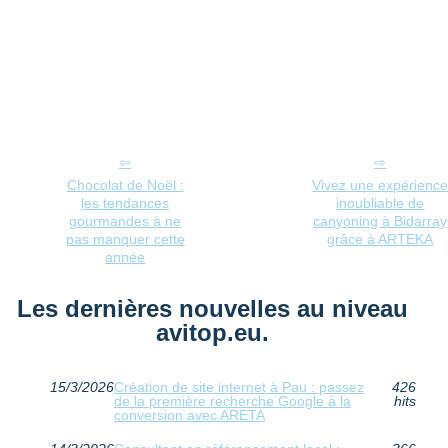
Chocolat de Noël :
Vivez une expérienc
les tendances
inoubliable de
gourmandes à ne
canyoning à Bidarray
pas manquer cette
grâce à ARTEKA
année
Les dernières nouvelles au niveau
avitop.eu.
15/3/2026
Création de site internet à Pau : passez
426
de la première recherche Google à la
hits
conversion avec ARETA