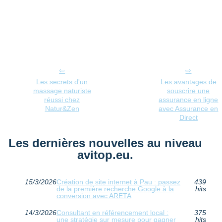
Les secrets d'un
Les avantages de
massage naturiste
souscrire une
réussi chez
assurance en ligne
Natur&Zen
avec Assurance en
Direct
Les dernières nouvelles au niveau
avitop.eu.
15/3/2026
Création de site internet à Pau : passez
439
de la première recherche Google à la
hits
conversion avec ARETA
14/3/2026
Consultant en référencement local :
375
une stratégie sur mesure pour gagner
hits