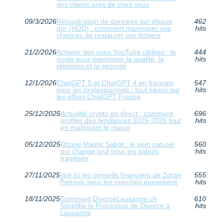
des clients près de chez vous
09/3/2026
Récupération de données sur disque
462
dur (HDD) : comment maximiser vos
hits
chances de restaurer vos fichiers
21/2/2026
Acheter des vues YouTube ciblées : le
444
guide pour maximiser la qualité, la
hits
rétention et la sécurité
12/1/2026
ChatGPT 5 et ChatGPT 4 en français
547
pour les professionnels : tout savoir sur
hits
les offres ChatGPT France
25/12/2025
Actualité crypto en direct : comment
696
profiter des tendances 2025-2026 tout
hits
en maîtrisant le risque
05/12/2025
Ozone Mastic Sabot : le soin naturel
560
qui change tout pour les sabots
hits
fragilisés
27/11/2025
Voir ici les conseils financiers de Zoran
555
Petrovic pour les marchés européens
hits
18/11/2025
Comment DivorceLausanne.ch
610
Simplifie le Processus de Divorce à
hits
Lausanne