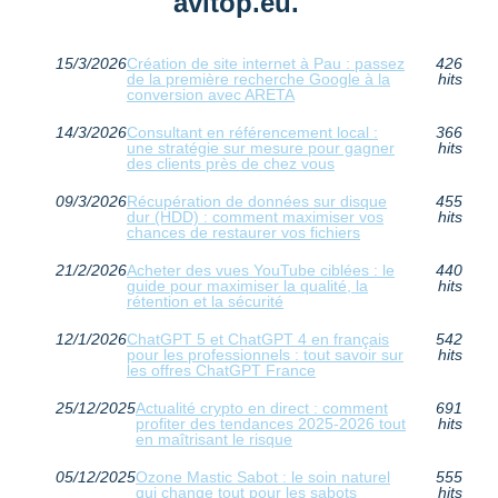
avitop.eu.
15/3/2026
Création de site internet à Pau : passez
426
de la première recherche Google à la
hits
conversion avec ARETA
14/3/2026
Consultant en référencement local :
366
une stratégie sur mesure pour gagner
hits
des clients près de chez vous
09/3/2026
Récupération de données sur disque
455
dur (HDD) : comment maximiser vos
hits
chances de restaurer vos fichiers
21/2/2026
Acheter des vues YouTube ciblées : le
440
guide pour maximiser la qualité, la
hits
rétention et la sécurité
12/1/2026
ChatGPT 5 et ChatGPT 4 en français
542
pour les professionnels : tout savoir sur
hits
les offres ChatGPT France
25/12/2025
Actualité crypto en direct : comment
691
profiter des tendances 2025-2026 tout
hits
en maîtrisant le risque
05/12/2025
Ozone Mastic Sabot : le soin naturel
555
qui change tout pour les sabots
hits