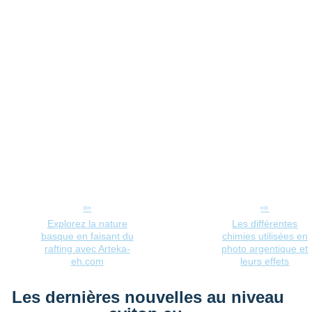
Explorez la nature
Les différentes
basque en faisant du
chimies utilisées en
rafting avec Arteka-
photo argentique et
eh.com
leurs effets
Les dernières nouvelles au niveau