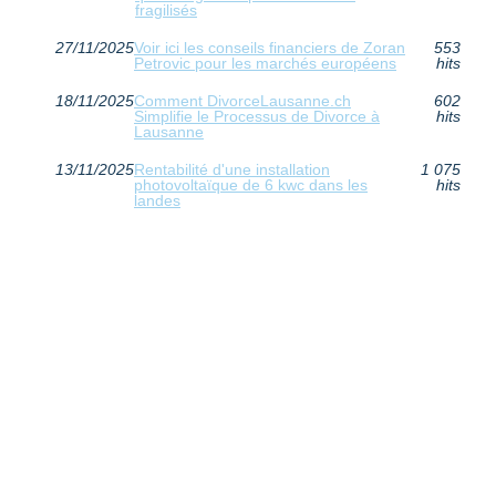
fragilisés
27/11/2025
Voir ici les conseils financiers de Zoran
553
Petrovic pour les marchés européens
hits
18/11/2025
Comment DivorceLausanne.ch
602
Simplifie le Processus de Divorce à
hits
Lausanne
13/11/2025
Rentabilité d'une installation
1 075
photovoltaïque de 6 kwc dans les
hits
landes