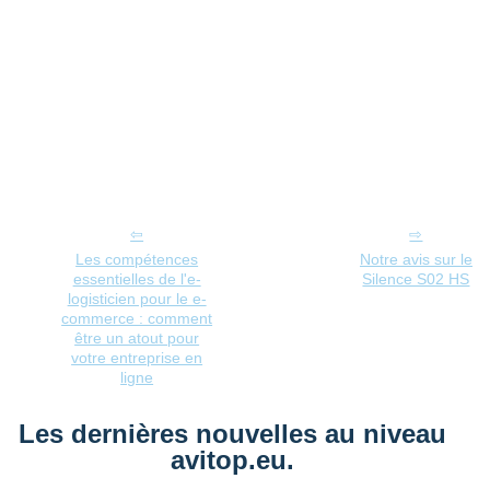
Les compétences
Notre avis sur le
essentielles de l'e-
Silence S02 HS
logisticien pour le e-
commerce : comment
être un atout pour
votre entreprise en
ligne
Les dernières nouvelles au niveau
avitop.eu.