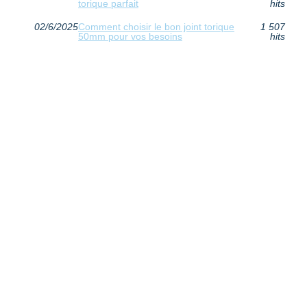
torique parfait
hits
02/6/2025
Comment choisir le bon joint torique
1 507
50mm pour vos besoins
hits