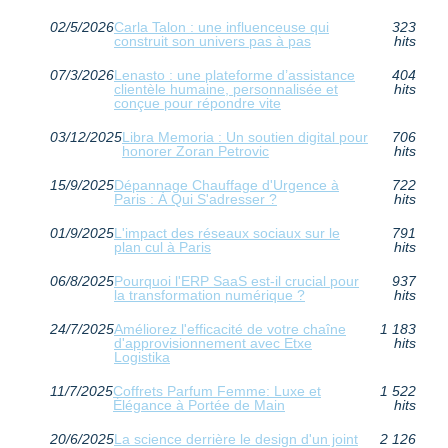
02/5/2026
Carla Talon : une influenceuse qui
323
construit son univers pas à pas
hits
07/3/2026
Lenasto : une plateforme d’assistance
404
clientèle humaine, personnalisée et
hits
conçue pour répondre vite
03/12/2025
Libra Memoria : Un soutien digital pour
706
honorer Zoran Petrovic
hits
15/9/2025
Dépannage Chauffage d'Urgence à
722
Paris : À Qui S'adresser ?
hits
01/9/2025
L'impact des réseaux sociaux sur le
791
plan cul à Paris
hits
06/8/2025
Pourquoi l'ERP SaaS est-il crucial pour
937
la transformation numérique ?
hits
24/7/2025
Améliorez l'efficacité de votre chaîne
1 183
d'approvisionnement avec Etxe
hits
Logistika
11/7/2025
Coffrets Parfum Femme: Luxe et
1 522
Élégance à Portée de Main
hits
20/6/2025
La science derrière le design d'un joint
2 126